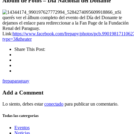
Álbum de Fotos – Día Nacional del Donante
Si
querés ver el álbum completo del evento del Día del Donante te
dejamos el enlace para redireccionar a la Fan Page de la Fundación
Renal del Paraguay.
Link:
https://www.facebook.com/frepapy/photos/pcb.990198171106
type=3&theater
Share This Post:
frepaparaguay
Add a Comment
Lo siento, debes estar
conectado
para publicar un comentario.
Todas las catergorías
Eventos
Noticias