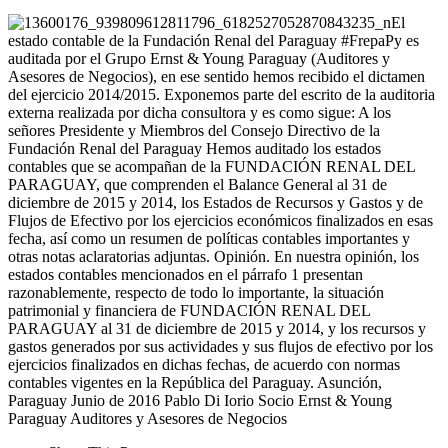
El
estado contable de la Fundación Renal del Paraguay ‪#‎FrepaPy‬ es
auditada por el Grupo Ernst & Young Paraguay (Auditores y
Asesores de Negocios), en ese sentido hemos recibido el dictamen
del ejercicio 2014/2015. Exponemos parte del escrito de la auditoria
externa realizada por dicha consultora y es como sigue: A los
señores Presidente y Miembros del Consejo Directivo de la
Fundación Renal del Paraguay Hemos auditado los estados
contables que se acompañan de la FUNDACIÓN RENAL DEL
PARAGUAY, que comprenden el Balance General al 31 de
diciembre de 2015 y 2014, los Estados de Recursos y Gastos y de
Flujos de Efectivo por los ejercicios económicos finalizados en esas
fecha, así como un resumen de políticas contables importantes y
otras notas aclaratorias adjuntas. Opinión. En nuestra opinión, los
estados contables mencionados en el párrafo 1 presentan
razonablemente, respecto de todo lo importante, la situación
patrimonial y financiera de FUNDACIÓN RENAL DEL
PARAGUAY al 31 de diciembre de 2015 y 2014, y los recursos y
gastos generados por sus actividades y sus flujos de efectivo por los
ejercicios finalizados en dichas fechas, de acuerdo con normas
contables vigentes en la República del Paraguay. Asunción,
Paraguay Junio de 2016 Pablo Di Iorio Socio Ernst & Young
Paraguay Auditores y Asesores de Negocios