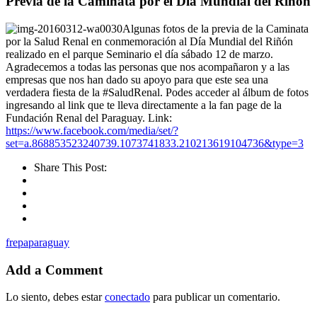
Previa de la Caminata por el Día Mundial del Riñón
Algunas fotos de la previa de la Caminata
por la Salud Renal en conmemoración al Día Mundial del Riñón
realizado en el parque Seminario el día sábado 12 de marzo.
Agradecemos a todas las personas que nos acompañaron y a las
empresas que nos han dado su apoyo para que este sea una
verdadera fiesta de la #SaludRenal. Podes acceder al álbum de fotos
ingresando al link que te lleva directamente a la fan page de la
Fundación Renal del Paraguay. Link:
https://www.facebook.com/media/set/?
set=a.868853523240739.1073741833.210213619104736&type=3
Share This Post:
frepaparaguay
Add a Comment
Lo siento, debes estar
conectado
para publicar un comentario.